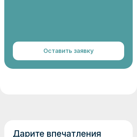
Забронировать
Даю
согласие
на обработку моих персональных
данных и проинформирован о том, что Политика в
отношении обработки персональных данных
размещена в общем доступе по
ссылке
*
.
ответы
Часто задаваемые