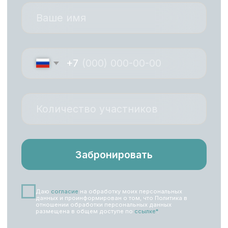
Дарите впечатления
Подарочный сертификат на сап
прогулку это оригинальный
подарок для ваших близких. У нас
есть сертификаты как в бумажном
виде, их можно приобрести у нас в
офисе, так и в электронном, их
можно прибрести дистанционно
Подарить сертификат