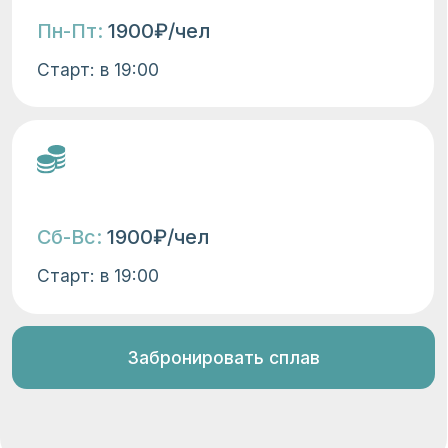
Сап доска и весло
SUP-доска — устойчивая и удобная
для катания. Страховочный лиш —
чтобы доска не уплыла от вас.
Весло — легкое и регулируемое.
Насос — если вы хотите взять
доску напрокат и отправиться на
прогулку самостоятельно. Мы
предоставляем только
качественное оборудование от
проверенных брендов
Спасжилет
Спасательный жилет или