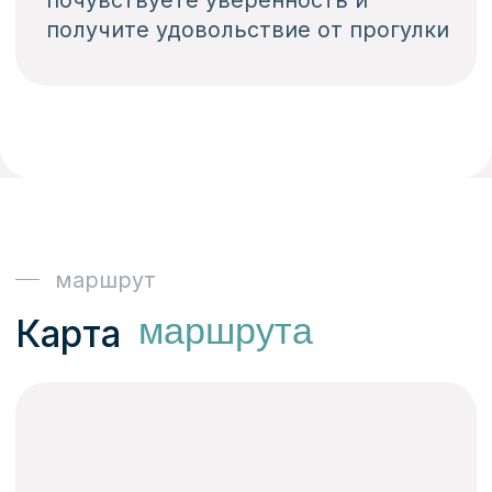
р. Волга
выходим на Волгу встречать
нижегородский закат
этапы
- и ты на воде
Всего 4 шага
/01