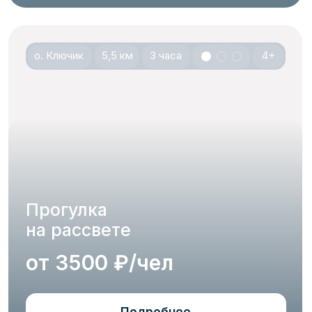
доступе по
ссылке
*
.
Навигация
SUP корпоратив
Расписание
Маршруты
Подарочный сертификат
Контакты
Н.Новгрод, ул.Полтавская д.30
+7 (831) 262-14-95
Получить консультацию