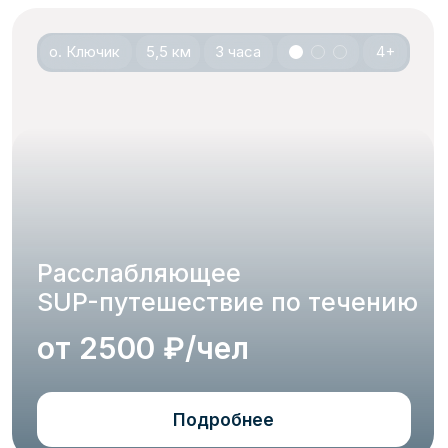
Хотите
присоединиться?
Группы заполняются
за 2
недели
- успейте забронировать место
заранее!
Забронировать
Даю
согласие
на обработку моих
персональных данных и проинформирован о
том, что Политика в отношении обработки
персональных данных размещена в общем