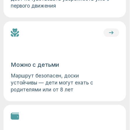
Пн-Пт:
1900₽/чел
Старт: в 19:00
Сб-Вс:
1900₽/чел
Старт: в 19:00
снаряжение
Предоставим все
Забронировать сплав
необходимое,
чтобы вам было
комфортно и безопасно