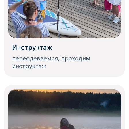
Выдаем инвентарь, проводим
инструктаж
Оборудование включает сап
доску, весло, гермо-чехол под
вещи и телефон, спас жилет.
Инструктор научит как
правильно управлять сап
доской, расскажем про
безопасность
Забронировать место в машине
/03