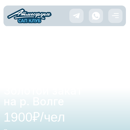
Главная
/
Маршруты
/
Золотой закат на р. Волге
Золотой закат
на р. Волге
1900₽/чел
Прогулка с шикарным видами на
Нижегородские закаты в акватории
Гребного канала
Время
Дистанция
Группа
Сложность