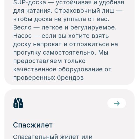
маршрут
Карта
маршрута
Cтарт:яхт клуб Фрегат
встречаемся в яхт клубе Фрегат,
плывем на катере до Борского
моста