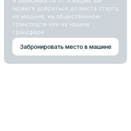
Выбирайте маршрут
и отправляйтесь
за новыми впечатлениями
Заполните форму, и мы
забронируем для вас место. После
отправки заявки наш менеджер
свяжется с вами в течение 15
минут, чтобы подтвердить бронь
и ответить на все вопросы
+7