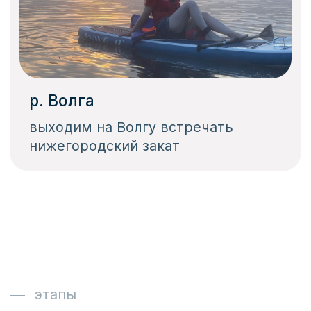
Выходим на воду, учимся
правильно грести
Учимся как управлять сап
доской и грести
Забронировать место в машине
/04