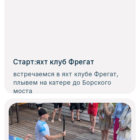
Встречаемся в месте начала
прогулки
В зависимости от локации, вы
можете добраться до места старта,
на машине, на общественном
транспорте или на нашем
трансфере
Забронировать место в машине
/02