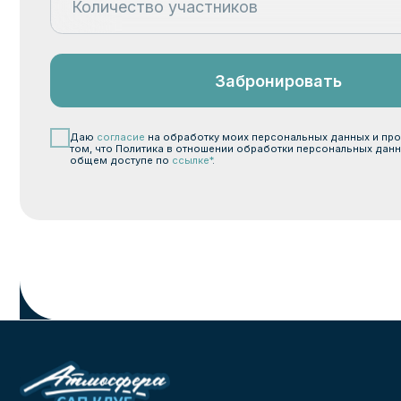
Нави
Расп
Мар
Пода
SUP 
© 2025 Атмосфера. ИП Новоселов А.А. Все права защищены
Согла