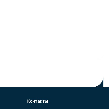
Контакты
Н.Новгрод, ул.Полтавская д.30
+7 (831) 262-14-95
Получить консультацию
Мы в соц сетях
и
Политика использования файлов cookie