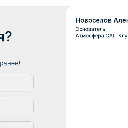
е!
ирован о
ещена в