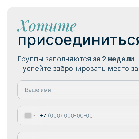
- успейте забронировать место заране
+7
Забронировать
Даю
согласие
на обработку моих персональных данных и проинформ
том, что Политика в отношении обработки персональных данных разм
общем доступе по
ссылке
*
.