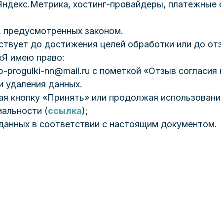
Яндекс.Метрика, хостинг-провайдеры, платежные 
, предусмотренных законом.
йствует до достижения целей обработки или до о
хЯ имею право:
p-progulki-nn@mail.ru с пометкой «Отзыв согласия
и удаления данных.
 кнопку «Принять» или продолжая использование
иальности (
ссылка
);
 данных в соответствии с настоящим документом.
Новоселов Александр
Основатель
Атмосфера САП Клуб