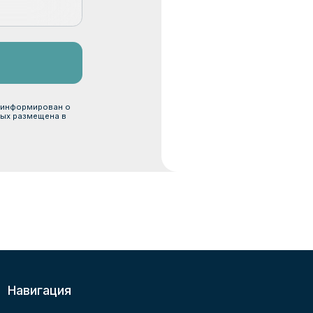
гация
исание
шруты
рочный сертификат
корпоратив
сие на обработку персональных данных
Политика конфиденциальност