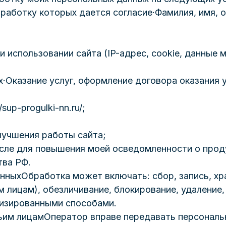
бработку которых дается согласие·Фамилия, имя, 
 использовании сайта (IP-адрес, cookie, данные 
·Оказание услуг, оформление договора оказания у
sup-progulki-nn.ru/;
лучшения работы сайта;
исле для повышения моей осведомленности о проду
тва РФ.
ныхОбработка может включать: сбор, запись, хра
им лицам), обезличивание, блокирование, удаление
тизированными способами.
ьим лицамОператор вправе передавать персональ